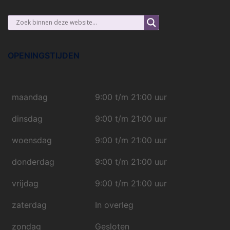
OPENINGSTIJDEN
maandag
9:00 t/m 21:00 uur
dinsdag
9:00 t/m 21:00 uur
woensdag
9:00 t/m 21:00 uur
donderdag
9:00 t/m 21:00 uur
vrijdag
9:00 t/m 21:00 uur
zaterdag
In overleg
zondag
Gesloten