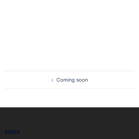
Coming soon
INDEX