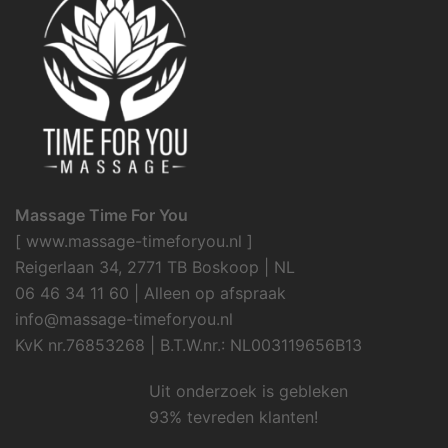
Massage Time For You
[ www.massage-timeforyou.nl ]
Reigerlaan 34, 2771 TB Boskoop | NL
06 46 34 11 60 | Alleen op afspraak
info@massage-timeforyou.nl
KvK nr.76853268 | B.T.W.nr.: NL003119656B13
Uit onderzoek is gebleken
93% tevreden klanten!