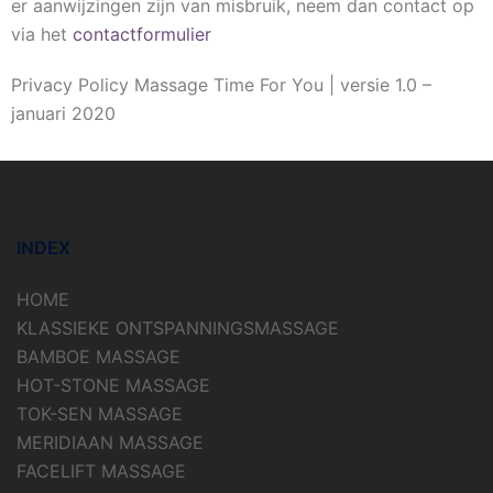
er aanwijzingen zijn van misbruik, neem dan contact op
via het
contactformulier
Privacy Policy Massage Time For You | versie 1.0 –
januari 2020
INDEX
HOME
KLASSIEKE ONTSPANNINGSMASSAGE
BAMBOE MASSAGE
HOT-STONE MASSAGE
TOK-SEN MASSAGE
MERIDIAAN MASSAGE
FACELIFT MASSAGE