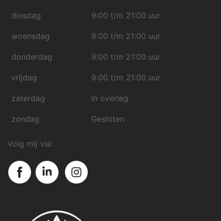
dinsdag
9:00 t/m 21:00 uur
woensdag
9:00 t/m 21:00 uur
donderdag
9:00 t/m 21:00 uur
vrijdag
9:00 t/m 21:00 uur
zaterdag
In overleg
zondag
Gesloten
Volg mij via: