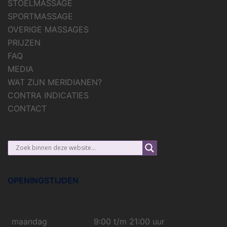
STOELMASSAGE
SPORTMASSAGE
OVERIGE MASSAGES
PRIJZEN
FAQ
MEDIA
WAT ZIJN MERIDIANEN?
CONTRA INDICATIES
CONTACT
OPENINGSTIJDEN
maandag
9:00 t/m 21:00 uur