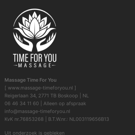
Massage Time For You
[ www.massage-timeforyou.nl ]
Reigerlaan 34, 2771 TB Boskoop | NL
06 46 34 11 60 | Alleen op afspraak
info@massage-timeforyou.nl
KvK nr.76853268 | B.T.W.nr.: NL003119656B13
Uit onderzoek is gebleken