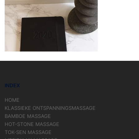
INDEX
HOME
KLASSIEKE ONTSPANNINGSMASSAGE
BAMBOE MASSAGE
HOT-STONE MASSAGE
TOK-SEN MASSAGE