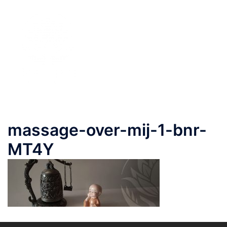
massage-over-mij-1-bnr-
MT4Y