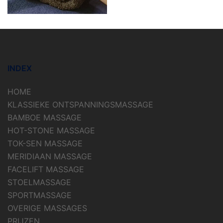
INDEX
HOME
KLASSIEKE ONTSPANNINGSMASSAGE
BAMBOE MASSAGE
HOT-STONE MASSAGE
TOK-SEN MASSAGE
MERIDIAAN MASSAGE
FACELIFT MASSAGE
STOELMASSAGE
SPORTMASSAGE
OVERIGE MASSAGES
PRIJZEN