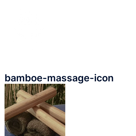
bamboe-massage-icon