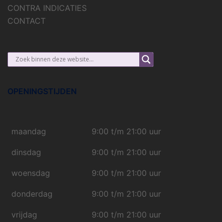
CONTRA INDICATIES
CONTACT
OPENINGSTIJDEN
maandag
9:00 t/m 21:00 uur
dinsdag
9:00 t/m 21:00 uur
woensdag
9:00 t/m 21:00 uur
donderdag
9:00 t/m 21:00 uur
vrijdag
9:00 t/m 21:00 uur