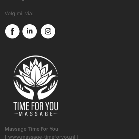
Volg mij via:
Massage Time For You
[ www.massage-timeforyou.nl ]