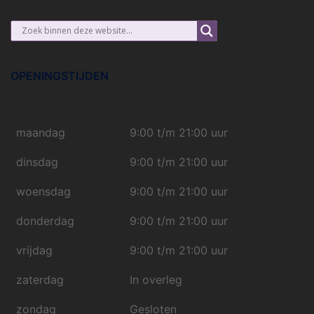
OPENINGSTIJDEN
maandag
9:00 t/m 21:00 uur
dinsdag
9:00 t/m 21:00 uur
woensdag
9:00 t/m 21:00 uur
donderdag
9:00 t/m 21:00 uur
vrijdag
9:00 t/m 21:00 uur
zaterdag
In overleg
zondag
Gesloten