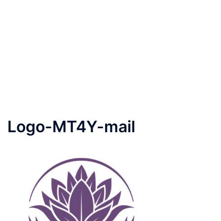
Logo-MT4Y-mail