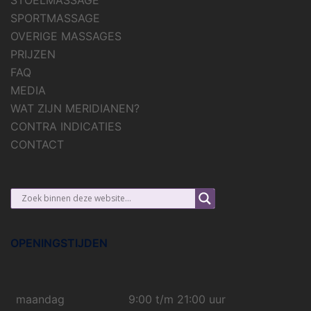
SPORTMASSAGE
OVERIGE MASSAGES
PRIJZEN
FAQ
MEDIA
WAT ZIJN MERIDIANEN?
CONTRA INDICATIES
CONTACT
OPENINGSTIJDEN
maandag
9:00 t/m 21:00 uur