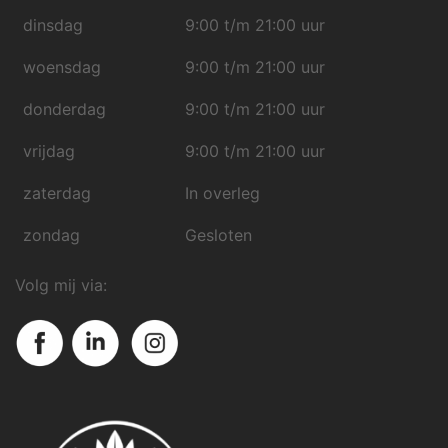
dinsdag
9:00 t/m 21:00 uur
woensdag
9:00 t/m 21:00 uur
donderdag
9:00 t/m 21:00 uur
vrijdag
9:00 t/m 21:00 uur
zaterdag
In overleg
zondag
Gesloten
Volg mij via: