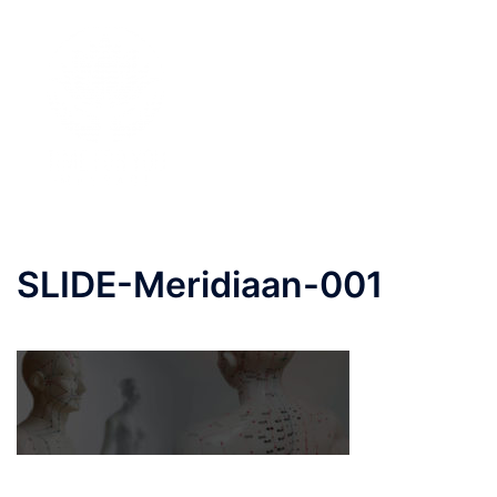
SLIDE-Meridiaan-001